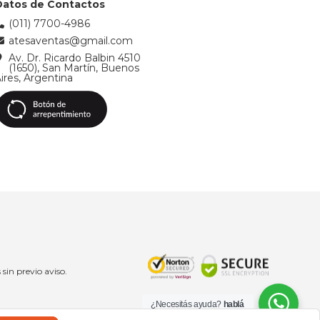
Datos de Contactos
(011) 7700-4986
atesaventas@gmail.com
Av. Dr. Ricardo Balbin 4510
(1650), San Martín, Buenos
ires, Argentina
 sin previo aviso.
¿Necesitás ayuda?
hablá
con nosotros