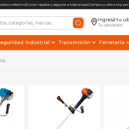
sito o efectivo
Envíos rápidos y seguros a todo el país
Compra y retira hoy por 
Ingresá tu ub
Tu ubicación
eguridad Industrial
Transmisión
Ferretería
os)