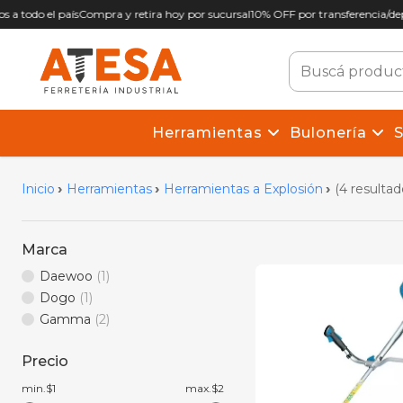
s a todo el país
Compra y retira hoy por sucursal
10% OFF por transferencia/depó
Herramientas
Bulonería
S
Inicio
Herramientas
Herramientas a Explosión
(4 resultad
Marca
Daewoo
(1)
Dogo
(1)
Gamma
(2)
Precio
min.$1
max.$2